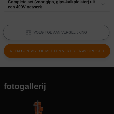
Complete set (voor gips, gips-kalkpleister) uit
een 400V netwerk
Artikelnummer: 00000341
Stator D 6-3 Putz Vermogen
Rotor SD 6-3 Slimline
Artikelnummer: 00000345
Artikelnummer: 00000272
VOEG TOE AAN VERGELIJKING
Rotor D 6-3 Putz Power
Mengspiraal MIXXMANN
Artikelnummer: 00000346
NEEM CONTACT OP MET EEN VERTEGENWOORDIGER
Artikelnummer: 00003316
Onderflens type D MIXXMANN S7/S8
Artikelnummer: 00093619
fotogallerij
1 1/4" onderflens nippel
Artikelnummer: 00000402
Aansluiting VT-25 binnendraad 1 1/4"