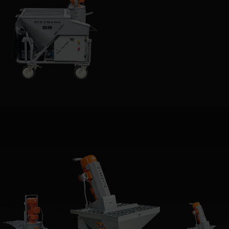
Artikelnummer: 00000130
Ankerbinder (pin) 16x370 mm
(gemonteerd met moeren 1 st.)
Artikelnummer: 00002988