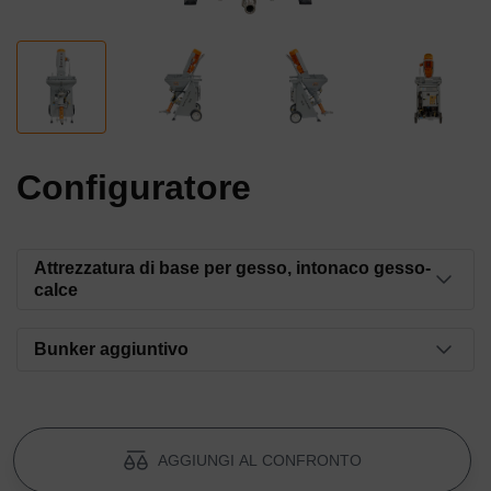
Configuratore
Attrezzatura di base per gesso, intonaco gesso-
calce
Statore SD 6-3 Slimline
Bunker aggiuntivo
Codice articolo: 00000341
Tramoggia aggiuntiva MIXXMANN S5 93
l
Rotore SD 6-3 Sottile
Numero articolo: 00096355
AGGIUNGI AL CONFRONTO
Codice articolo: 00000272