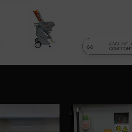
Flangia in
Numero articolo: 
Nipplo 1" f
Numero articolo: 
AGGIUNGI 
CONFRON
Connessione
Numero articolo: 