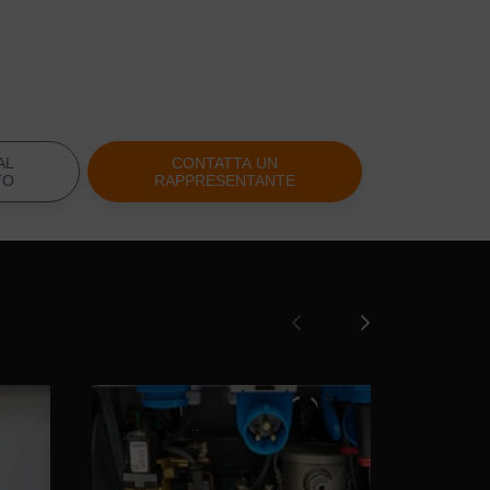
feriore tipo B MIXXMANN S3/S3+
00094724
iletto esterno
00002659
AL
CONTATTA UN
TO
RAPPRESENTANTE
 VT-25 filettatura interna 1"
00000131