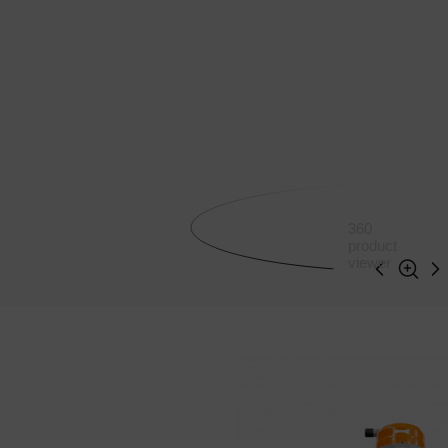
360
product
viewer