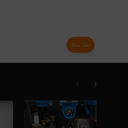
شفة سفلية من النوع B MIXXMANN S3 / S3 +
رقم
حلمة 1 بوصة خيط خارجي
رقم
اتصل بممثل
اتصال VT-25 الخيط الداخلي 1 "
رقم