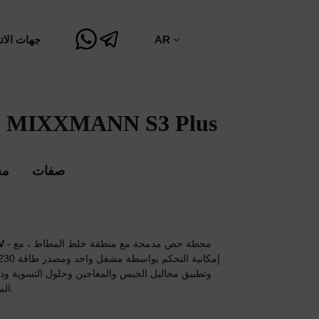
AR
جهات الات
MIXXMANN S3 Plus
محطة الجص
صفات
مج
- محطة جص مدمجة مع منطقة خلط المطاط ، مع
0V
وتطبيق محاليل الجبس والمعاجين وحلول التسوية وده
المواد بحد أقصى يصل إلى 3 مم.