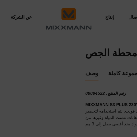
صال
إنتاج
عن الشركة
موعة كاملة
وصف
رقم المنتج: 00094522
MIXXMANN S3 PLUS 23
إمكانية التحكم بواسطة مشغل واحد ومصدر طاقة 230 فولت. يتم استخدامه لتحضير
انات تشتت المياه وغيرها من