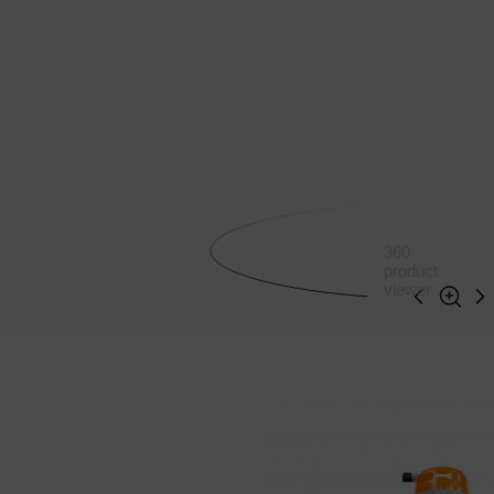
360
product
viewer