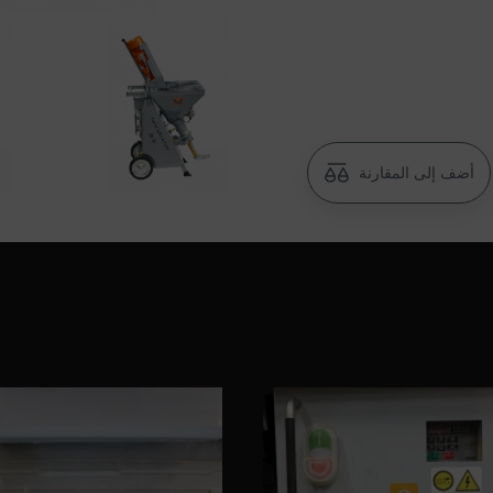
 المادة: 00094724
 المادة: 00002659
أضف إلى المقارنة
 المادة: 00000131