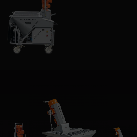
Număr articol: 00000130
Legătură de ancorare (știft) 16x370 mm
(asamblat cu piulițe 1 buc.)
Număr articol: 00002988