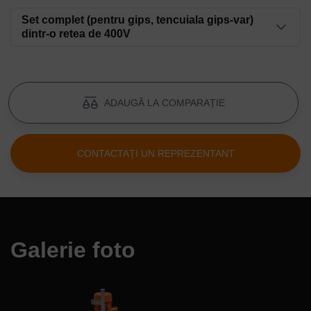
Stator SD 6-3 Slimline
Set complet (pentru gips, tencuiala gips-var)
dintr-o retea de 400V
Numar articol: 00000341
Stator D 6-3 Putz Power
Rotor SD 6-3
Cod articol: 00000345
Număr articol: 00000272
ADAUGĂ LA COMPARAȚIE
Rotor D 6-3 Putz Power
Spirala de amestecare MIXXMANN
Cod articol: 00000346
CONTACTAȚI UN REPREZENTANT
Număr articol: 00003316
Flanșă inferioară tip D MIXXMANN S7/S8
Număr articol: 00093619
Galerie foto
Niplu cu flanșă inferioară de 1 1/4".
Număr articol: 00000402
Conexiune VT-25 filet interior 1 1/4"