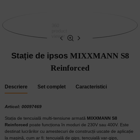
360
product
viewer
Stație de ipsos
MIXXMANN S8
Reinforced
Descriere
Set complet
Caracteristici
Articol: 00097469
Stația de tencuială multi-tensiune armată
MIXXMANN S8
Reinforced
poate funcționa în moduri de 230V sau 400V. Este
destinat lucrărilor cu amestecuri de construcții uscate de aplicație
la mașină, cum ar fi: tencuială de gips, tencuială var-gips,