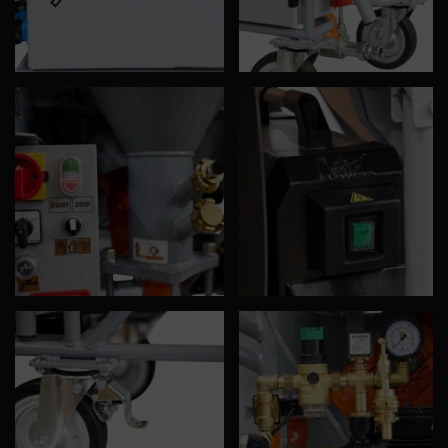
Spodní příruba typ D/R MIXXMANN
S7/S8
Číslo artiklu: 00096553