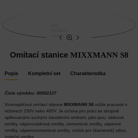
360
product
viewer
Omítací stanice
MIXXMANN S8
Popis
Kompletní set
Charakteristika
Číslo výrobku: 00002127
Vícenapěťová omítací stanice
MIXXMANN S8
může pracovat v
režimech 230V nebo 400V. Je určena pro práci se strojově
aplikovanými suchými stavebními směsmi, jako jsou: sádrové
omítky, vápenosádrové omítky, cementové omítky, vápenné
omítky, vápenocementové omítky, roztok pro (kamenné) zdivo,
izolační omítka.