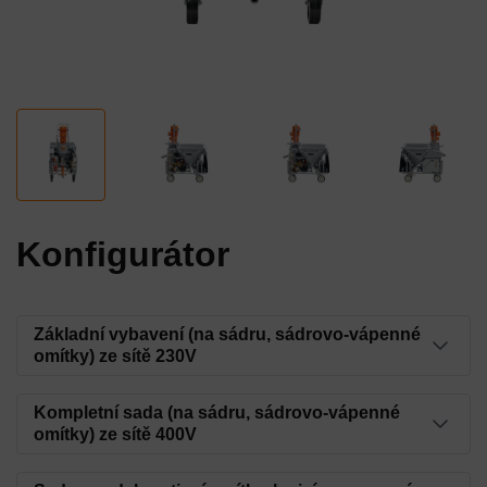
Konfigurátor
Základní vybavení (na sádru, sádrovo-vápenné
omítky) ze sítě 230V
Stator SD 6-3
Kompletní sada (na sádru, sádrovo-vápenné
omítky) ze sítě 400V
Číslo artiklu: 00000341
Stator D 6-3 Putz Power