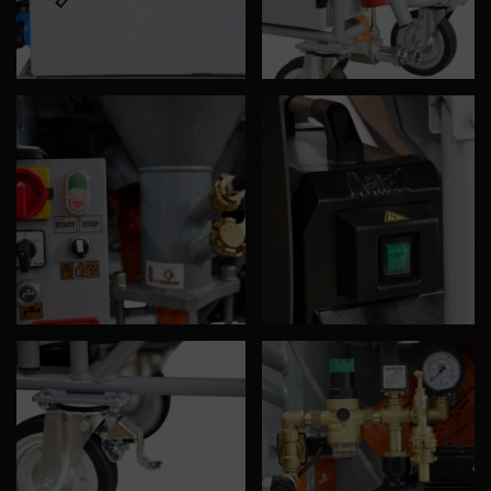
Donja prirubnica tip D/R MIXXMANN
S7/S8
Broj artikla: 00096553