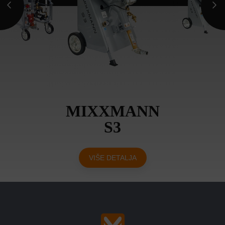
MIXXMANN
S3
VIŠE DETALJA