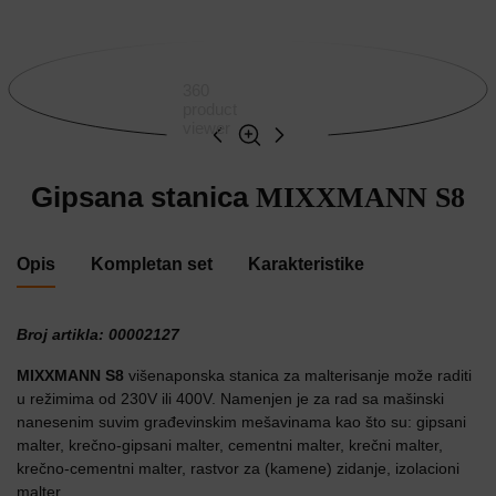
360
product
viewer
Gipsana stanica
MIXXMANN S8
Opis
Kompletan set
Karakteristike
Broj artikla: 00002127
MIXXMANN S8
višenaponska stanica za malterisanje može raditi
u režimima od 230V ili 400V. Namenjen je za rad sa mašinski
nanesenim suvim građevinskim mešavinama kao što su: gipsani
malter, krečno-gipsani malter, cementni malter, krečni malter,
krečno-cementni malter, rastvor za (kamene) zidanje, izolacioni
malter.