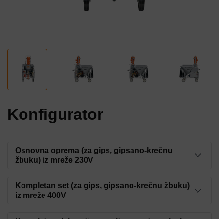
Konfigurator
Osnovna oprema (za gips, gipsano-krečnu
žbuku) iz mreže 230V
Stator SD 6-3 Slimline
Kompletan set (za gips, gipsano-krečnu žbuku)
iz mreže 400V
Broj artikla: 00000341
Stator D 6-3 Putz Power